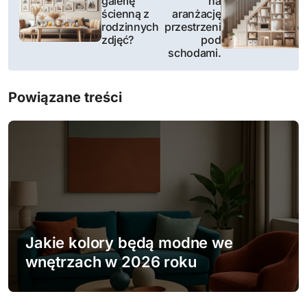
galerię
na
ścienną z
aranżację
w
rodzinnych
przestrzeni
zdjęć?
pod
i
schodami.
g
Powiązane treści
a
c
j
a
w
Jakie kolory będą modne we
p
wnętrzach w 2026 roku
i