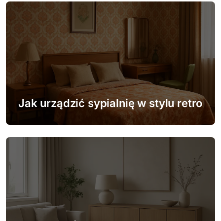
s
u
Jak urządzić sypialnię w stylu retro