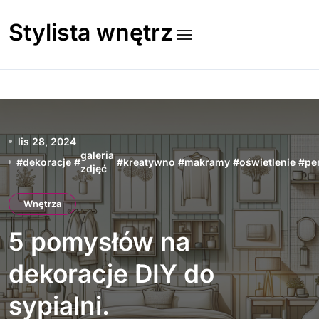
Skip
to
Stylista wnętrz
content
lis 28, 2024
galeria
#
dekoracje
#
#
kreatywno
#
makramy
#
oświetlenie
#
pe
zdjęć
Wnętrza
5 pomysłów na
dekoracje DIY do
sypialni.