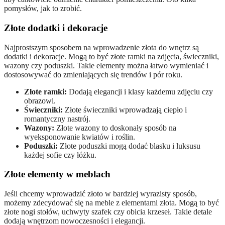
pomysłów, jak to zrobić.
Złote dodatki i dekoracje
Najprostszym sposobem na wprowadzenie złota do wnętrz są
dodatki i dekoracje. Mogą to być złote ramki na zdjęcia, świeczniki,
wazony czy poduszki. Takie elementy można łatwo wymieniać i
dostosowywać do zmieniających się trendów i pór roku.
Złote ramki:
Dodają elegancji i klasy każdemu zdjęciu czy
obrazowi.
Świeczniki:
Złote świeczniki wprowadzają ciepło i
romantyczny nastrój.
Wazony:
Złote wazony to doskonały sposób na
wyeksponowanie kwiatów i roślin.
Poduszki:
Złote poduszki mogą dodać blasku i luksusu
każdej sofie czy łóżku.
Złote elementy w meblach
Jeśli chcemy wprowadzić złoto w bardziej wyrazisty sposób,
możemy zdecydować się na meble z elementami złota. Mogą to być
złote nogi stołów, uchwyty szafek czy obicia krzeseł. Takie detale
dodają wnętrzom nowoczesności i elegancji.