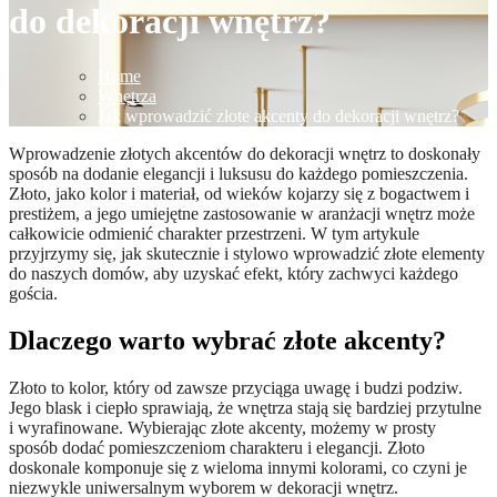
do dekoracji wnętrz?
Home
Wnętrza
Jak wprowadzić złote akcenty do dekoracji wnętrz?
Wprowadzenie złotych akcentów do dekoracji wnętrz to doskonały
sposób na dodanie elegancji i luksusu do każdego pomieszczenia.
Złoto, jako kolor i materiał, od wieków kojarzy się z bogactwem i
prestiżem, a jego umiejętne zastosowanie w aranżacji wnętrz może
całkowicie odmienić charakter przestrzeni. W tym artykule
przyjrzymy się, jak skutecznie i stylowo wprowadzić złote elementy
do naszych domów, aby uzyskać efekt, który zachwyci każdego
gościa.
Dlaczego warto wybrać złote akcenty?
Złoto to kolor, który od zawsze przyciąga uwagę i budzi podziw.
Jego blask i ciepło sprawiają, że wnętrza stają się bardziej przytulne
i wyrafinowane. Wybierając złote akcenty, możemy w prosty
sposób dodać pomieszczeniom charakteru i elegancji. Złoto
doskonale komponuje się z wieloma innymi kolorami, co czyni je
niezwykle uniwersalnym wyborem w dekoracji wnętrz.