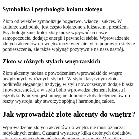
Symbolika i psychologia koloru złotego
Złoto od wieków symbolizuje bogactwo, władzę i sukces. W
kulturze zachodniej jest często kojarzone z luksusem i prestiżem.
Psychologicznie, kolor złoty może wpływać na nasze
samopoczucie, dodając energii i pewności siebie. Wprowadzenie
złotych akcentów do wnętrz może więc nie tylko poprawić estetykę
pomieszczenia, ale także wpłynąć pozytywnie na nasz nastrój.
Złoto w różnych stylach wnętrzarskich
Złote akcenty można z powodzeniem wprowadzić do wnętrz
urządzonych w różnych stylach. W stylu klasycznym złoto
podkreśla elegancję i tradycję, w stylu nowoczesnym dodaje blasku
i nowoczesności, a w stylu boho wprowadza element luksusu i
egzotyki. Kluczem jest umiejętne dobranie złotych elementów do
reszty wystroju, aby stworzyć spójną i harmonijną całość.
Jak wprowadzić złote akcenty do wnętrz?
Wprowadzenie złotych akcentów do wnętrz nie musi oznaczać
radykalnych zmian. Czasami wystarczy kilka drobnych dodatków,
aby całkowicie odmienić charakter pomieszczenia. Oto kilka