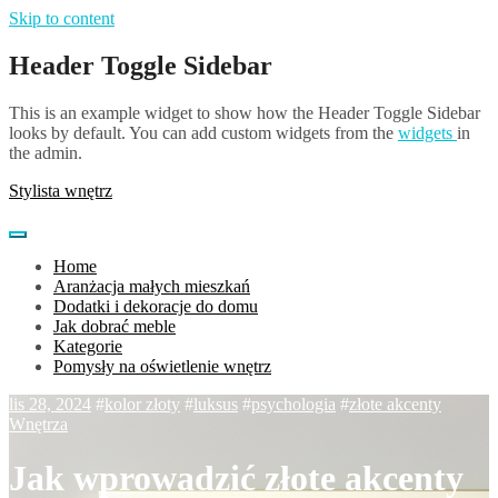
Skip to content
Header Toggle Sidebar
This is an example widget to show how the Header Toggle Sidebar
looks by default. You can add custom widgets from the
widgets
in
the admin.
Stylista wnętrz
Home
Aranżacja małych mieszkań
Dodatki i dekoracje do domu
Jak dobrać meble
Kategorie
Pomysły na oświetlenie wnętrz
lis 28, 2024
#
kolor złoty
#
luksus
#
psychologia
#
złote akcenty
Wnętrza
Jak wprowadzić złote akcenty