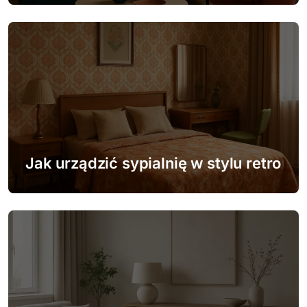
s
u
Jak urządzić sypialnię w stylu retro