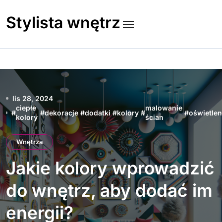
Skip
to
Stylista wnętrz
content
lis 28, 2024
ciepłe
malowanie
#
#
dekoracje
#
dodatki
#
kolory
#
#
oświetlen
kolory
ścian
Wnętrza
Jakie kolory wprowadzić
do wnętrz, aby dodać im
energii?