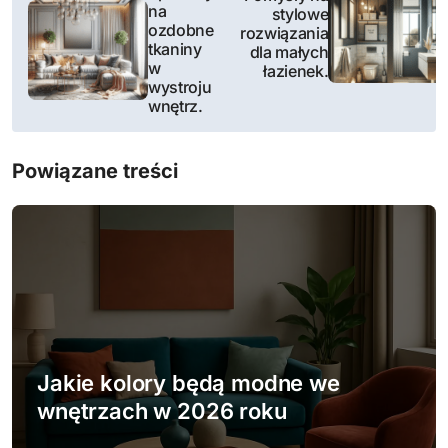
na
stylowe
a
ozdobne
rozwiązania
tkaniny
dla małych
w
w
łazienek.
wystroju
i
wnętrz.
g
Powiązane treści
a
c
j
a
w
Jakie kolory będą modne we
p
wnętrzach w 2026 roku
i