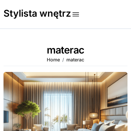
Skip
to
Stylista wnętrz
content
materac
Home
materac