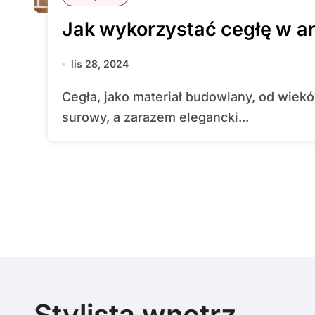
Jak wykorzystać cegłę w ar
lis 28, 2024
Cegła, jako materiał budowlany, od wieków cieszy się niesłabnącą popularnością. Jej
surowy, a zarazem elegancki...
Stylista wnętrz