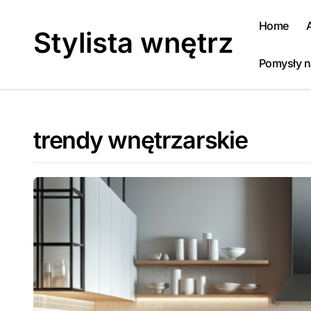
Skip
to
Home
Stylista wnętrz
content
Pomysły n
trendy wnętrzarskie