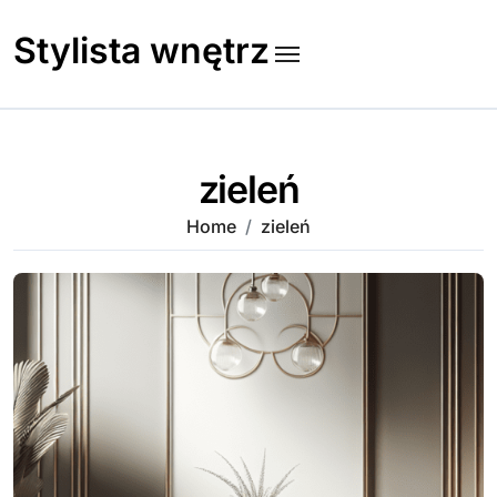
Skip
to
Stylista wnętrz
content
zieleń
Home
zieleń